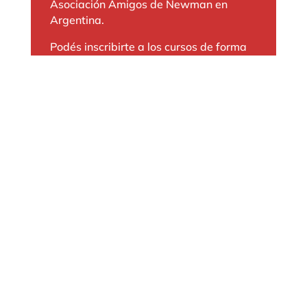
Asociación Amigos de Newman en
Argentina.
Podés inscribirte a los cursos de forma
rápida, hacerlos online y a tu ritmo, con
un grupo o de forma individual, y son
100% gratuitos.
Cursos disponibles