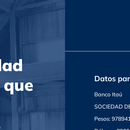
dad
Datos par
 que
Banco Itaú
SOCIEDAD D
s
Pesos: 97894