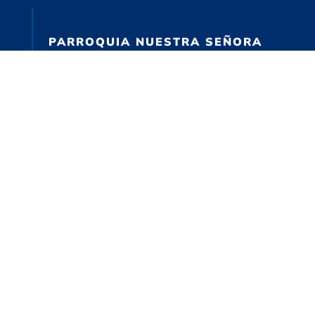
PARROQUIA NUESTRA SEÑORA
DEL HUERTO Y SAN JOSÉ
(+598) 096-416-706
Gonzalo Ramírez 1925
IGLESIA DE LA
TRANSFIGURACIÓN DEL SEÑOR
Cno. Brunel 3500
RECURSOS PARA CRECER